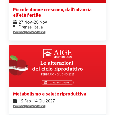
Piccole donne crescono, dall’infanzia
all’età fertile
27 Nov⁠–28 Nov
Firenze, Italia
CORSO
EVENTO AIGE
Metabolismo e salute riproduttiva
15 Feb⁠–14 Giu 2027
CORSO
EVENTO AIGE