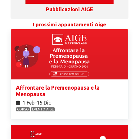
Pubblicazioni AIGE
I prossimi appuntamenti Aige
Affrontare la Premenopausa e la
Menopausa
1 Feb⁠–15 Dic
CORSO
EVENTO AIGE