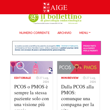
Skip
to
content
NUMERO CORRENTE
ARCHIVIO
MENU
EDITORIALE
27 Lug,
MINIREVIEW
27 Lug,
2026
2026
PCOS o PMOS è
Dalla PCOS alla
sempre la stessa
PMOS:
paziente solo con
comunque una
una visione più
compagna per la