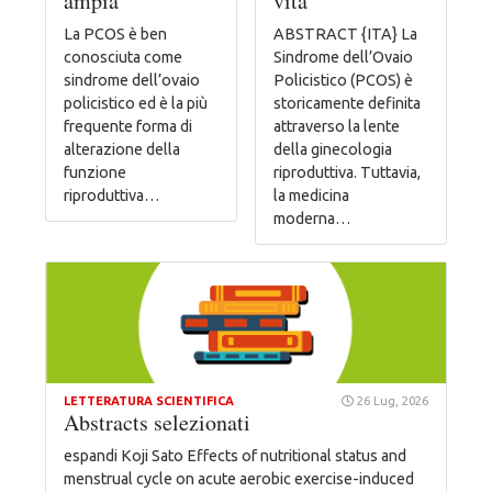
ampia
vita
La PCOS è ben
ABSTRACT {ITA} La
conosciuta come
Sindrome dell’Ovaio
sindrome dell’ovaio
Policistico (PCOS) è
policistico ed è la più
storicamente definita
frequente forma di
attraverso la lente
alterazione della
della ginecologia
funzione
riproduttiva. Tuttavia,
riproduttiva…
la medicina
moderna…
LETTERATURA SCIENTIFICA
26 Lug, 2026
Abstracts selezionati
espandi Koji Sato Effects of nutritional status and
menstrual cycle on acute aerobic exercise-induced