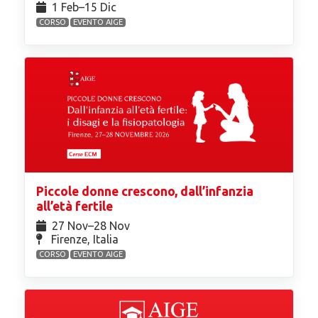
1 Feb⁠–15 Dic
CORSO
EVENTO AIGE
Piccole donne crescono, dall’infanzia
all’età fertile
27 Nov⁠–28 Nov
Firenze, Italia
CORSO
EVENTO AIGE