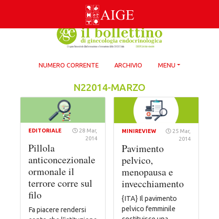
Skip
to
content
NUMERO CORRENTE
ARCHIVIO
MENU
N22014-MARZO
EDITORIALE
28 Mar,
MINIREVIEW
25 Mar,
2014
2014
Pillola
Pavimento
anticoncezionale
pelvico,
ormonale il
menopausa e
terrore corre sul
invecchiamento
filo
{ITA} Il pavimento
pelvico femminile
Fa piacere rendersi
costituisce una