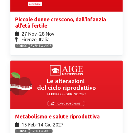
Piccole donne crescono, dall’infanzia
all’età fertile
27 Nov⁠–28 Nov
Firenze, Italia
CORSO
EVENTO AIGE
Metabolismo e salute riproduttiva
15 Feb⁠–14 Giu 2027
CORSO
EVENTO AIGE