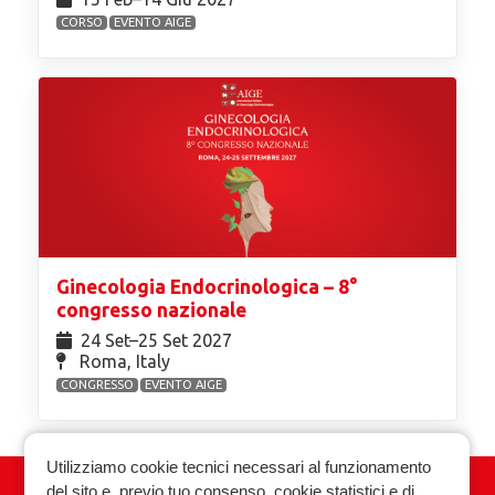
CORSO
EVENTO AIGE
Ginecologia Endocrinologica – 8°
congresso nazionale
24 Set⁠–25 Set 2027
Roma, Italy
CONGRESSO
EVENTO AIGE
Utilizziamo cookie tecnici necessari al funzionamento
del sito e, previo tuo consenso, cookie statistici e di
Associazione Italiana Ginecologia