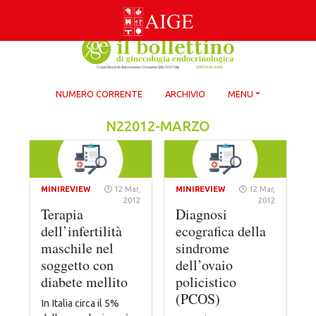
Skip
to
content
NUMERO CORRENTE
ARCHIVIO
MENU
N22012-MARZO
MINIREVIEW
12 Mar,
MINIREVIEW
12 Mar,
2012
2012
Terapia
Diagnosi
dell’infertilità
ecografica della
maschile nel
sindrome
soggetto con
dell’ovaio
diabete mellito
policistico
(PCOS)
In Italia circa il 5%