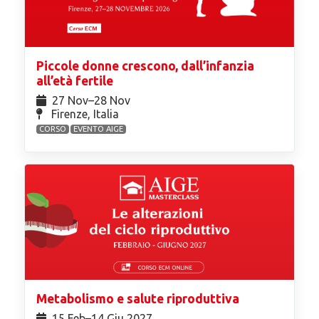
Piccole donne crescono, dall’infanzia
all’età fertile
27 Nov⁠–28 Nov
Firenze, Italia
CORSO
EVENTO AIGE
Metabolismo e salute riproduttiva
15 Feb⁠–14 Giu 2027