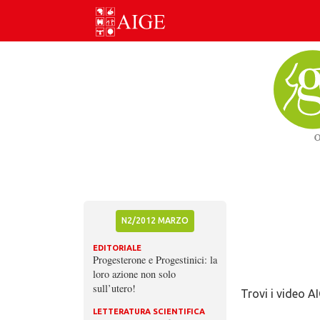
Skip
to
content
N2/2012 MARZO
EDITORIALE
Progesterone e Progestinici: la
loro azione non solo
sull’utero!
Trovi i video A
LETTERATURA SCIENTIFICA