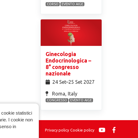
CORSO
EVENTO AIGE
Ginecologia
Endocrinologica –
8° congresso
nazionale
24 Set⁠–25 Set 2027
Roma, Italy
CONGRESSO
EVENTO AIGE
cookie statistici
arie. I cookie non
nsenso in
Privacy policy
Cookie policy