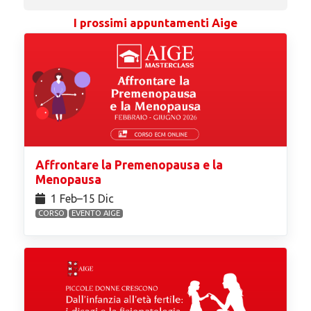
I prossimi appuntamenti Aige
Affrontare la Premenopausa e la
Menopausa
1 Feb⁠–15 Dic
CORSO
EVENTO AIGE