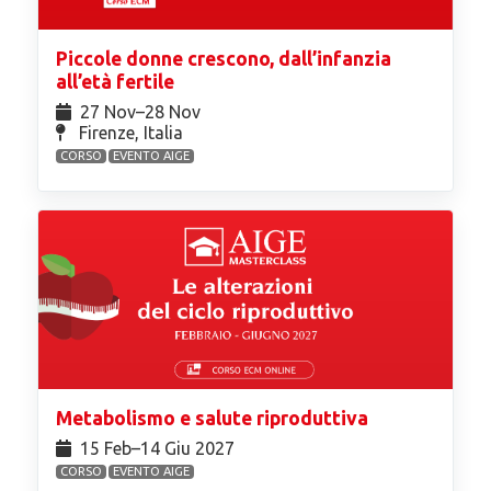
Piccole donne crescono, dall’infanzia
all’età fertile
27 Nov⁠–28 Nov
Firenze, Italia
CORSO
EVENTO AIGE
Metabolismo e salute riproduttiva
15 Feb⁠–14 Giu 2027
CORSO
EVENTO AIGE