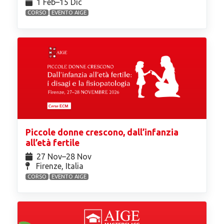
1 Feb⁠–15 Dic
CORSO
EVENTO AIGE
Piccole donne crescono, dall’infanzia
all’età fertile
27 Nov⁠–28 Nov
Firenze, Italia
CORSO
EVENTO AIGE