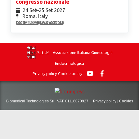
congresso nazionale
24 Set⁠–25 Set 2027
Roma, Italy
CONGRESSO
EVENTO AIGE
Associazione Italiana Ginecologia
Endocrinologica
Privacy policy
Cookie policy
Biomedical Technologies Srl VAT. 01118070927
Privacy policy
|
Cookies