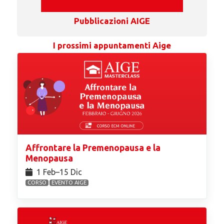
Pubblicazioni AIGE
I prossimi appuntamenti Aige
Affrontare la Premenopausa e la
Menopausa
1 Feb⁠–15 Dic
CORSO
EVENTO AIGE