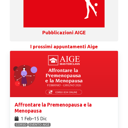
Pubblicazioni AIGE
I prossimi appuntamenti Aige
Affrontare la Premenopausa e la
Menopausa
1 Feb⁠–15 Dic
CORSO
EVENTO AIGE