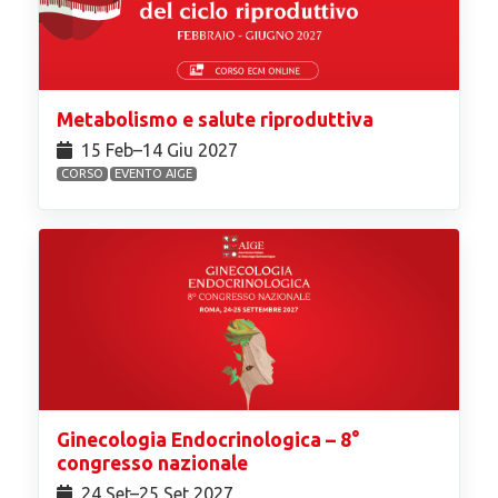
Metabolismo e salute riproduttiva
15 Feb⁠–14 Giu 2027
CORSO
EVENTO AIGE
Ginecologia Endocrinologica – 8°
congresso nazionale
24 Set⁠–25 Set 2027