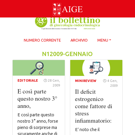
Skip
to
content
NUMERO CORRENTE
ARCHIVIO
MENU
N12009-GENNAIO
EDITORIALE
28 Gen,
MINIREVIEW
4 Gen,
2009
2009
E così parte
Il deficit
questo nostro 3°
estrogenico
anno,
come fattore di
stress
E così parte questo
infiammatorio:
nostro 3° anno, forse
pieno di sorprese ma
E’ noto che il
sicuramente anche di