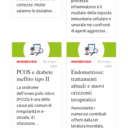
processo
certezze. Molte
infiammatorio è il
saranno le iniziative…
risultato della risposta
immunitaria cellulare e
umorale nei confronti
di agenti aggressivi…
MINIREVIEW
4 Gen,
MINIREVIEW
4 Gen,
2009
2009
PCOS e diabete
Endometriosi:
mellito tipo II
trattamenti
attuali e nuovi
La sindrome
orizzonti
dell’ovaio polic istico
terapeutici
(PCOS) è una delle
cause più comuni di
Nonostante i
irregolarità m e-
numerosi contributi
struale, d i
offerti dalla let
sfunzione…
teratura mondiale,