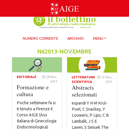
Skip
to
content
NUMERO CORRENTE
ARCHIVIO
MENU
N62013-NOVEMBRE
EDITORIALE
28 Nov,
LETTERATURA
12 Nov,
2013
SCIENTIFICA
2013
Formazione e
Abstracts
cultura
selezionati
Poche settimane fa si
espandi Y H M Krul-
è tenuto a Firenze il
Poel, C Snackey, Y
Corso AIGE (Ass
Louwers, P Lips, C B
Italiana di Ginecologia
Lambalk, J S E
Endocrinologica).
Laven, S Simsek The