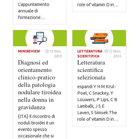
L’appuntamento
role of vitamin D in…
annuale di
formazione…
MINIREVIEW
12 Nov,
LETTERATURA
12 Nov,
2013
SCIENTIFICA
2013
Diagnosi ed
Letteratura
orientamento
scientifica
clinico-pratico
selezionata
della patologia
espandi Y H M Krul-
nodulare tiroidea
Poel, C Snackey, Y
nella donna in
Louwers, P Lips, C B
gravidanza
Lambalk, J S E
Laven, S Simsek The
{ITA} Il riscontro di
role of vitamin D in…
noduli tiroidei è un
evento spesso
occasionale che si