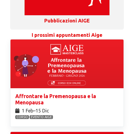
Pubblicazioni AIGE
I prossimi appuntamenti Aige
Affrontare la Premenopausa e la
Menopausa
1 Feb⁠–15 Dic
CORSO
EVENTO AIGE