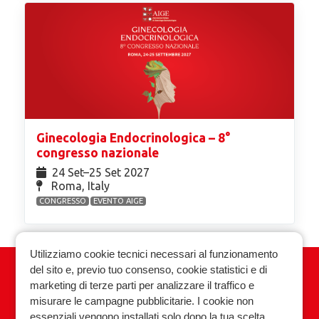
Ginecologia Endocrinologica – 8°
congresso nazionale
24 Set⁠–25 Set 2027
Roma, Italy
CONGRESSO
EVENTO AIGE
Utilizziamo cookie tecnici necessari al funzionamento
del sito e, previo tuo consenso, cookie statistici e di
Associazione Italiana Ginecologia
marketing di terze parti per analizzare il traffico e
Endocrinologica
misurare le campagne pubblicitarie. I cookie non
essenziali vengono installati solo dopo la tua scelta.
Privacy policy
Cookie policy