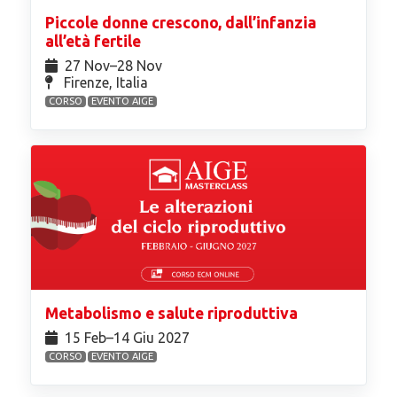
Piccole donne crescono, dall’infanzia
all’età fertile
27 Nov⁠–28 Nov
Firenze, Italia
CORSO
EVENTO AIGE
Metabolismo e salute riproduttiva
15 Feb⁠–14 Giu 2027
CORSO
EVENTO AIGE