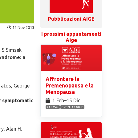
Pubblicazioni AIGE
12 Nov 2013
I prossimi appuntamenti
Aige
, S Simsek
syndrome: a
Affrontare la
Premenopausa e la
ratos, George
Menopausa
1 Feb⁠–15 Dic
or symptomatic
CORSO
EVENTO AIGE
y, Alan H.