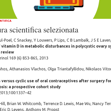
NTIFICA
ra scientifica selezionata
l-Poel, C Snackey, Y Louwers, P Lips, C B Lambalk, J S E Laven
 vitamin D in metabolic disturbances in polycystic ovary 
 review
rinol 169 (6) 853-865, 2013
ahos, Athanasios Vlachos, Olga Triantafyllidou, Nikolaos Vito
 versus cyclic use of oral contraceptives after surgery f
sis: a prospective cohort study
l 2013;100:1337–42
Hill, Brian W. Whitcomb, Terrence D. Lewis, Mae Wu, Nancy Terr
Eric D. Levens, Anthony M. Propst