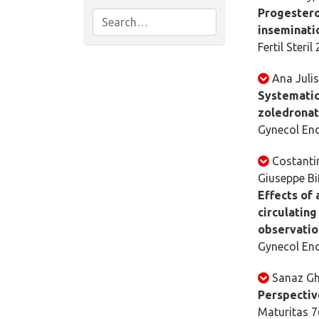
Progestero
inseminati
Fertil Steri
Ana Juli
Systematic
zoledronat
Gynecol End
Costantin
Giuseppe Bi
Effects of 
circulatin
observatio
Gynecol End
Sanaz Gh
Perspectiv
Maturitas 7