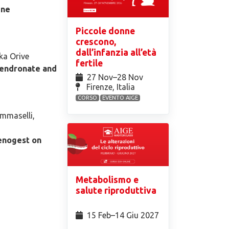
ine
Piccole donne
crescono,
dall’infanzia all’età
ka Orive
fertile
lendronate and
27 Nov⁠–28 Nov
Firenze, Italia
CORSO
EVENTO AIGE
ommaselli,
ienogest on
Metabolismo e
salute riproduttiva
15 Feb⁠–14 Giu 2027