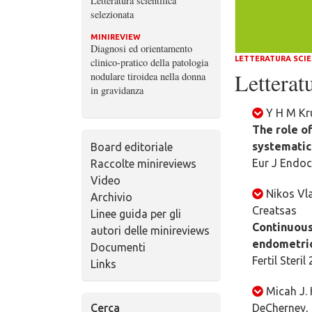
Letteratura scientifica
selezionata
MINIREVIEW
Diagnosi ed orientamento
LETTERATURA SCIE
clinico-pratico della patologia
Letteratu
nodulare tiroidea nella donna
in gravidanza
Y H M Kru
The role of
systematic
Board editoriale
Eur J Endoc
Raccolte minireviews
Video
Nikos Vl
Archivio
Creatsas
Linee guida per gli
Continuous
autori delle minireviews
endometrio
Documenti
Fertil Steri
Links
Micah J. 
Cerca
DeCherney, 