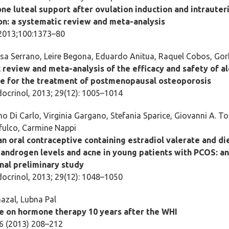
ne luteal support after ovulation induction and intrauter
on: a systematic review and meta-analysis
l 2013;100:1373–80
ssa Serrano, Leire Begona, Eduardo Anitua, Raquel Cobos, Gor
 review and meta-analysis of the efficacy and safety of a
e for the treatment of postmenopausal osteoporosis
ocrinol, 2013; 29(12): 1005–1014
o Di Carlo, Virginia Gargano, Stefania Sparice, Giovanni A. T
fulco, Carmine Nappi
an oral contraceptive containing estradiol valerate and d
g androgen levels and acne in young patients with PCOS: an
nal preliminary study
ocrinol, 2013; 29(12): 1048–1050
azal, Lubna Pal
e on hormone therapy 10 years after the WHI
6 (2013) 208–212