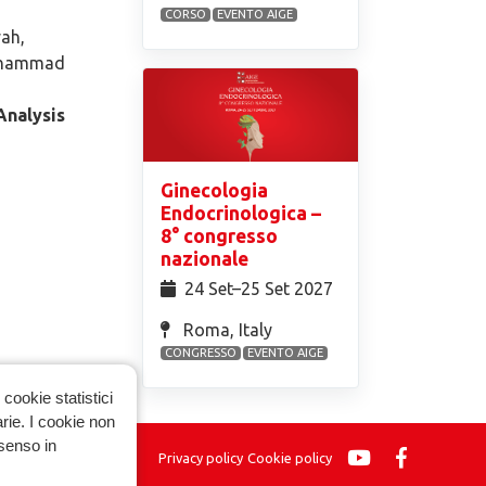
CORSO
EVENTO AIGE
yah,
Mohammad
Analysis
Ginecologia
Endocrinologica –
8° congresso
nazionale
24 Set⁠–25 Set 2027
Roma, Italy
CONGRESSO
EVENTO AIGE
cookie statistici
arie. I cookie non
nsenso in
Privacy policy
Cookie policy