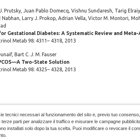
 J. Prutsky, Juan Pablo Domecq, Vishnu Sundaresh, Tarig Elrai
abhan, Larry J. Prokop, Adrian Vella, Victor M. Montori, 
rad
for Gestational Diabetes: A Systematic Review and Meta-
crinol Metab 98: 4311– 4318, 2013
naif, Bart C. J. M. Fauser
PCOS—A Two-State Solution
crinol Metab 98: 4325– 4328, 2013
ie tecnici necessari al funzionamento del sito e, previo tuo consenso, 
 terze parti per analizzare il traffico e misurare le campagne pubblicit
no installati solo dopo la tua scelta. Puoi modificare o revocare il co
to.