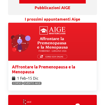
Pubblicazioni AIGE
I prossimi appuntamenti Aige
Affrontare la Premenopausa e la
Menopausa
1 Feb⁠–15 Dic
CORSO
EVENTO AIGE