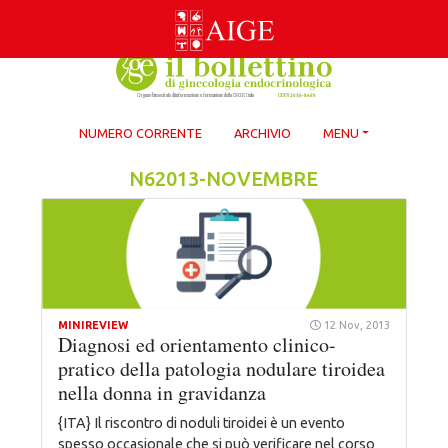
Skip
to
content
NUMERO CORRENTE
ARCHIVIO
MENU
N62013-NOVEMBRE
MINIREVIEW
12 Nov, 2013
Diagnosi ed orientamento clinico-
pratico della patologia nodulare tiroidea
nella donna in gravidanza
{ITA} Il riscontro di noduli tiroidei è un evento
spesso occasionale che si può verificare nel corso