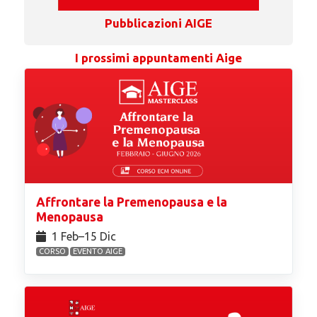
Pubblicazioni AIGE
I prossimi appuntamenti Aige
Affrontare la Premenopausa e la
Menopausa
1 Feb⁠–15 Dic
CORSO
EVENTO AIGE