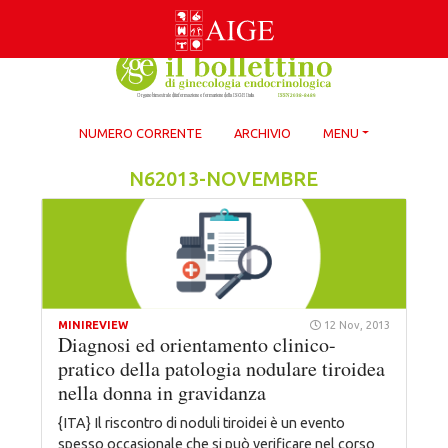
Skip
to
content
NUMERO CORRENTE
ARCHIVIO
MENU
N62013-NOVEMBRE
MINIREVIEW
12 Nov, 2013
Diagnosi ed orientamento clinico-
pratico della patologia nodulare tiroidea
nella donna in gravidanza
{ITA} Il riscontro di noduli tiroidei è un evento
spesso occasionale che si può verificare nel corso