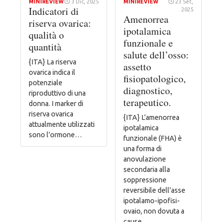
MINIREVIEW
3 Dic, 2025
MINIREVIEW
23 Set,
Indicatori di
2025
Amenorrea
riserva ovarica:
ipotalamica
qualità o
funzionale e
quantità
salute dell’osso:
{ITA} La riserva
assetto
ovarica indica il
fisiopatologico,
potenziale
diagnostico,
riproduttivo di una
terapeutico.
donna. I marker di
riserva ovarica
{ITA} L’amenorrea
attualmente utilizzati
ipotalamica
sono l’ormone…
funzionale (FHA) è
una forma di
anovulazione
secondaria alla
soppressione
reversibile dell’asse
ipotalamo-ipofisi-
ovaio, non dovuta a
cause…