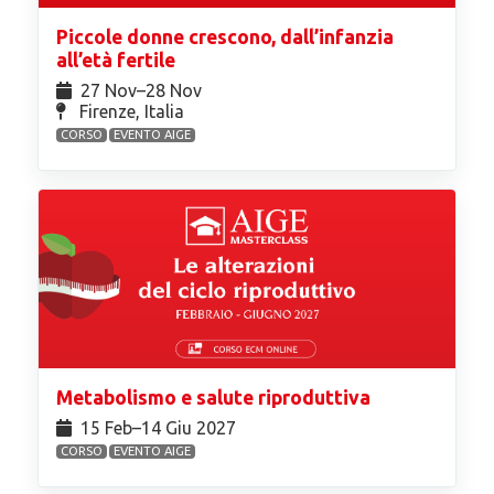
Piccole donne crescono, dall’infanzia
all’età fertile
27 Nov⁠–28 Nov
Firenze, Italia
CORSO
EVENTO AIGE
Metabolismo e salute riproduttiva
15 Feb⁠–14 Giu 2027
CORSO
EVENTO AIGE