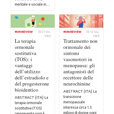
mentale e sociale in…
MINIREVIEW
27 Dic,
MINIREVIEW
12 Giu,
2024
2024
La terapia
Trattamento non
ormonale
ormonale dei
sostitutiva
sintomi
(TOS): i
vasomotori in
vantaggi
menopausa: gli
dell’utilizzo
antagonisti del
dell’estradiolo e
recettore delle
del progesterone
neurochinine
bioidentico
ABSTRACT {ITA} La
transizione
ABSTRACT {ITA} La
menopausale
terapia ormonale
interessa circa 1.5
sostitutiva (TOS)
milioni di donne ogni
rappresenta oggi il