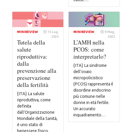
MINIREVIEW
15 Lug,
MINIREVIEW
9 Mag,
2025
2025
Tutela della
L’AMH nella
salute
PCOS: come
riproduttiva:
interpretarlo?
dalla
{ITA} La sindrome
prevenzione alla
dell’ovaio
preservazione
micropolicistico
della fertilità
(PCOS) rappresenta il
disordine endocrino
{ITA} La salute
più comune nelle
riproduttiva, come
donne in età fertile.
definita
Un accurato
dall’Organizzazione
inquadramento…
Mondiale della Sanità,
è uno stato di
benessere fisico,