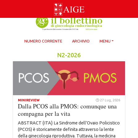
Skip
to
content
NUMERO CORRENTE
ARCHIVIO
MENU
N2-2026
MINIREVIEW
27 Lug, 2026
Dalla PCOS alla PMOS: comunque una
compagna per la vita
ABSTRACT {ITA} La Sindrome dell’Ovaio Policistico
(PCOS) è storicamente definita attraverso la lente
della ginecologia riproduttiva. Tuttavia, la medicina