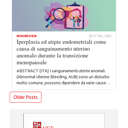
MINIREVIEW
17 Ott, 2023
Iperplasia ed atipie endometriali come
causa di sanguinamento uterino
anomalo durante la transizione
menopausale
ABSTRACT {ITA} I sanguinamenti uterini anomali
(Abnormal Uterine Bleeding, AUB) sono un disturbo
molto comune, possono dipendere da varie cause…
Navigazione
Older Posts
articoli