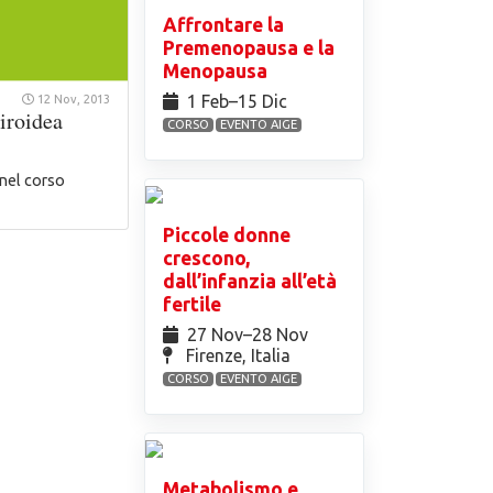
Affrontare la
Premenopausa e la
Menopausa
1 Feb⁠–15 Dic
12 Nov, 2013
iroidea
CORSO
EVENTO AIGE
 nel corso
Piccole donne
crescono,
dall’infanzia all’età
fertile
27 Nov⁠–28 Nov
Firenze, Italia
CORSO
EVENTO AIGE
Metabolismo e