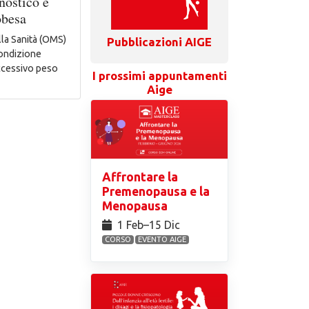
nostico e
obesa
la Sanità (OMS)
Pubblicazioni AIGE
condizione
eccessivo peso
I prossimi appuntamenti
Aige
Affrontare la
Premenopausa e la
Menopausa
1 Feb⁠–15 Dic
CORSO
EVENTO AIGE