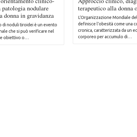
 orientamento clinico-
Approccio clinico, diag
a patologia nodulare
terapeutico alla donna 
la donna in gravidanza
L’Organizzazione Mondiale del
definisce l’obesità come una 
o di noduli tiroidei è un evento
cronica, caratterizzata da un 
ale che si può verificare nel
corporeo per accumulo di…
me obiettivo o…