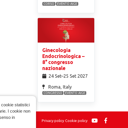
CORSO
EVENTO AIGE
Ginecologia
Endocrinologica –
8° congresso
nazionale
24 Set⁠–25 Set 2027
Roma, Italy
CONGRESSO
EVENTO AIGE
cookie statistici
arie. I cookie non
nsenso in
Privacy policy
Cookie policy