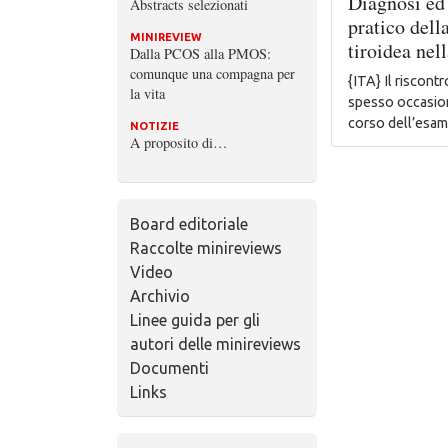
Diagnosi ed
Abstracts selezionati
pratico dell
MINIREVIEW
tiroidea nel
Dalla PCOS alla PMOS:
comunque una compagna per
{ITA} Il riscontr
la vita
spesso occasion
corso dell’esa
NOTIZIE
A proposito di…
Board editoriale
Raccolte minireviews
Video
Archivio
Linee guida per gli
autori delle minireviews
Documenti
Links