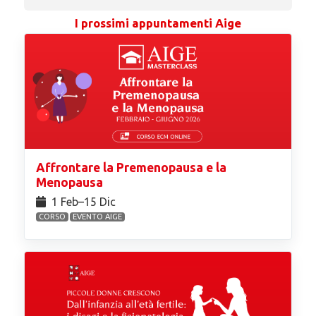
I prossimi appuntamenti Aige
Affrontare la Premenopausa e la
Menopausa
1 Feb⁠–15 Dic
CORSO
EVENTO AIGE