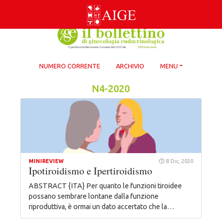
Skip
to
content
NUMERO CORRENTE
ARCHIVIO
MENU
N4-2020
MINIREVIEW
8 Dic, 2020
Ipotiroidismo e Ipertiroidismo
ABSTRACT {ITA} Per quanto le funzioni tiroidee
possano sembrare lontane dalla funzione
riproduttiva, è ormai un dato accertato che la…