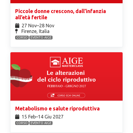
Piccole donne crescono, dall’infanzia
all’età fertile
27 Nov⁠–28 Nov
Firenze, Italia
CORSO
EVENTO AIGE
Metabolismo e salute riproduttiva
15 Feb⁠–14 Giu 2027
CORSO
EVENTO AIGE