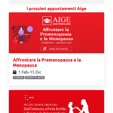
I prossimi appuntamenti Aige
Affrontare la Premenopausa e la
Menopausa
1 Feb⁠–15 Dic
CORSO
EVENTO AIGE