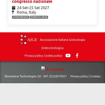
congresso nazionale
24 Set⁠–25 Set 2027
Roma, Italy
CONGRESSO
EVENTO AIGE
Associazione Italiana Ginecologia
Endocrinologica
Privacy policy
Cookie policy
Biomedical Technologies Srl VAT. 01118070927
Privacy policy
|
Cookies