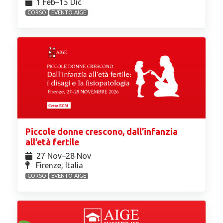
1 Feb⁠–15 Dic
CORSO
EVENTO AIGE
Piccole donne crescono, dall’infanzia
all’età fertile
27 Nov⁠–28 Nov
Firenze, Italia
CORSO
EVENTO AIGE