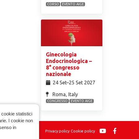
CORSO
EVENTO AIGE
Ginecologia
Endocrinologica –
8° congresso
nazionale
24 Set⁠–25 Set 2027
Roma, Italy
CONGRESSO
EVENTO AIGE
cookie statistici
arie. I cookie non
nsenso in
Privacy policy
Cookie policy