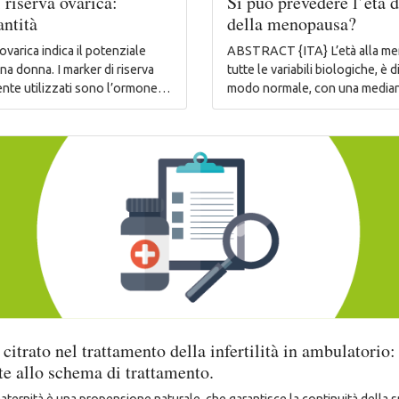
i riserva ovarica:
Si può prevedere l’età 
antità
della menopausa?
ovarica indica il potenziale
ABSTRACT {ITA} L’età alla m
una donna. I marker di riserva
tutte le variabili biologiche, è d
ente utilizzati sono l’ormone…
modo normale, con una media
 citrato nel trattamento della infertilità in ambulatorio:
te allo schema di trattamento.
 maternità è una propensione naturale, che garantisce la continuità della s