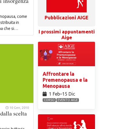
di insorgenza
enopausa, come
Pubblicazioni AIGE
istribuita in
na che si…
I prossimi appuntamenti
Aige
Affrontare la
Premenopausa e la
Menopausa
1 Feb⁠–15 Dic
CORSO
EVENTO AIGE
10 Gen, 2010
 dalla scelta
pecie; tuttavia