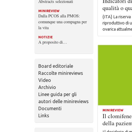
Indicatori d
Abstracts selezionati
qualità o qu
MINIREVIEW
Dalla PCOS alla PMOS:
{ITA} La riserva 
comunque una compagna per
riproduttivo di 
la vita
ovarica attualm
NOTIZIE
A proposito di…
Board editoriale
Raccolte minireviews
Video
Archivio
Linee guida per gli
autori delle minireviews
Documenti
MINIREVIEW
Il clomifene
Links
della pazien
I l desiderio di