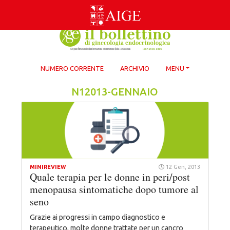
Skip
to
content
NUMERO CORRENTE
ARCHIVIO
MENU
N12013-GENNAIO
MINIREVIEW
12 Gen, 2013
Quale terapia per le donne in peri/post
menopausa sintomatiche dopo tumore al
seno
Grazie ai progressi in campo diagnostico e
terapeutico, molte donne trattate per un cancro