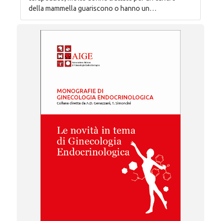
della mammella guariscono o hanno un…