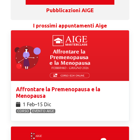
Pubblicazioni AIGE
I prossimi appuntamenti Aige
Affrontare la Premenopausa e la
Menopausa
1 Feb⁠–15 Dic
CORSO
EVENTO AIGE