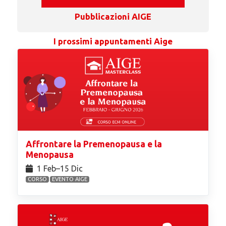
Pubblicazioni AIGE
I prossimi appuntamenti Aige
Affrontare la Premenopausa e la
Menopausa
1 Feb⁠–15 Dic
CORSO
EVENTO AIGE