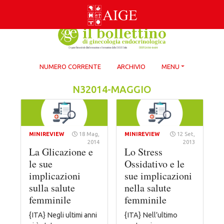
Skip
to
content
NUMERO CORRENTE
ARCHIVIO
MENU
N32014-MAGGIO
MINIREVIEW
18 Mag,
MINIREVIEW
12 Set,
2014
2013
La Glicazione e
Lo Stress
le sue
Ossidativo e le
implicazioni
sue implicazioni
sulla salute
nella salute
femminile
femminile
{ITA} Negli ultimi anni
{ITA} Nell’ultimo