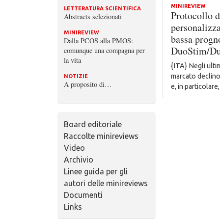
MINIREVIEW
LETTERATURA SCIENTIFICA
Protocollo d
Abstracts selezionati
personalizza
MINIREVIEW
bassa progno
Dalla PCOS alla PMOS:
DuoStim/D
comunque una compagna per
la vita
{ITA} Negli ulti
marcato declino 
NOTIZIE
A proposito di…
e, in particolar
Board editoriale
Raccolte minireviews
Video
Archivio
Linee guida per gli
autori delle minireviews
Documenti
Links