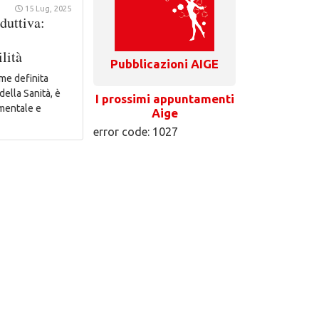
15 Lug, 2025
oduttiva:
ilità
Pubblicazioni AIGE
ome definita
ella Sanità, è
I prossimi appuntamenti
 mentale e
Aige
error code: 1027