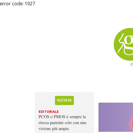
Skip
error code: 1027
to
content
N2/2026
EDITORIALE
PCOS o PMOS è sempre la
stessa paziente solo con una
visione più ampia