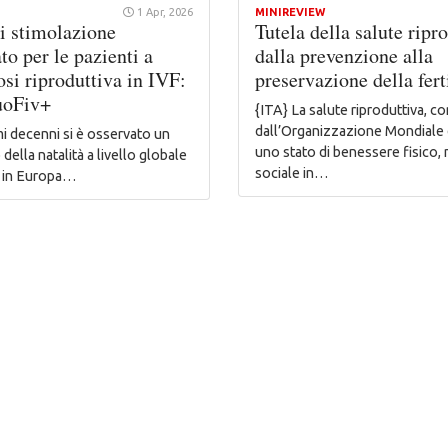
1 Apr, 2026
MINIREVIEW
i stimolazione
Tutela della salute ripr
to per le pazienti a
dalla prevenzione alla
si riproduttiva in IVF:
preservazione della fert
uoFiv+
{ITA} La salute riproduttiva, c
dall’Organizzazione Mondiale d
mi decenni si è osservato un
uno stato di benessere fisico,
della natalità a livello globale
sociale in…
e, in Europa…