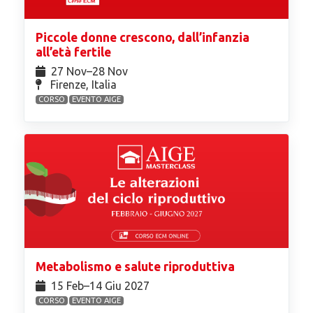
Piccole donne crescono, dall’infanzia
all’età fertile
27 Nov⁠–28 Nov
Firenze, Italia
CORSO
EVENTO AIGE
Metabolismo e salute riproduttiva
15 Feb⁠–14 Giu 2027
CORSO
EVENTO AIGE