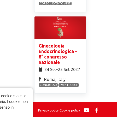
CORSO
EVENTO AIGE
Ginecologia
Endocrinologica –
8° congresso
nazionale
24 Set⁠–25 Set 2027
Roma, Italy
CONGRESSO
EVENTO AIGE
cookie statistici
arie. I cookie non
nsenso in
Privacy policy
Cookie policy