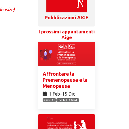
lensize)
Pubblicazioni AIGE
I prossimi appuntamenti
Aige
Affrontare la
Premenopausa e la
Menopausa
1 Feb⁠–15 Dic
CORSO
EVENTO AIGE