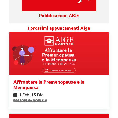
Pubblicazioni AIGE
I prossimi appuntamenti Aige
Affrontare la Premenopausa e la
Menopausa
1 Feb⁠–15 Dic
CORSO
EVENTO AIGE