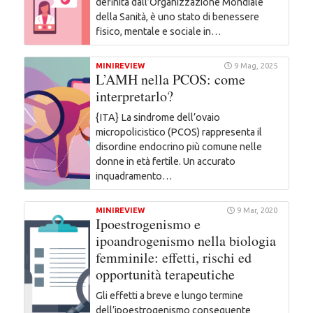
definita dall’Organizzazione Mondiale
della Sanità, è uno stato di benessere
fisico, mentale e sociale in…
MINIREVIEW
9 Mag, 2025
L’AMH nella PCOS: come
interpretarlo?
{ITA} La sindrome dell’ovaio
micropolicistico (PCOS) rappresenta il
disordine endocrino più comune nelle
donne in età fertile. Un accurato
inquadramento…
MINIREVIEW
9 Mar, 2020
Ipoestrogenismo e
ipoandrogenismo nella biologia
femminile: effetti, rischi ed
opportunità terapeutiche
Gli effetti a breve e lungo termine
dell’ipoestrogenismo conseguente