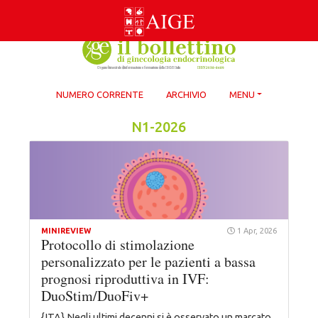
Skip
to
content
NUMERO CORRENTE
ARCHIVIO
MENU
N1-2026
MINIREVIEW
1 Apr, 2026
Protocollo di stimolazione
personalizzato per le pazienti a bassa
prognosi riproduttiva in IVF:
DuoStim/DuoFiv+
{ITA} Negli ultimi decenni si è osservato un marcato