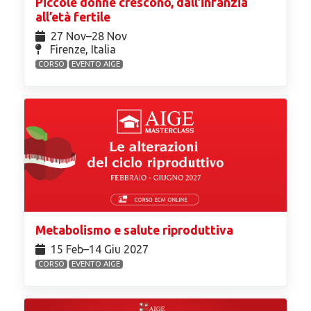
Piccole donne crescono, dall’infanzia
all’età fertile
27 Nov⁠–28 Nov
Firenze, Italia
CORSO
EVENTO AIGE
Metabolismo e salute riproduttiva
15 Feb⁠–14 Giu 2027
CORSO
EVENTO AIGE