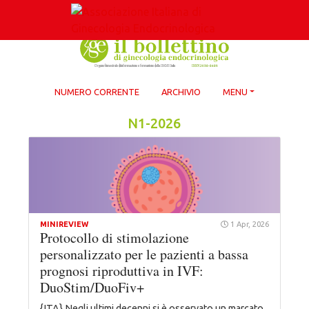
Skip
to
content
NUMERO CORRENTE
ARCHIVIO
MENU
N1-2026
MINIREVIEW
1 Apr, 2026
Protocollo di stimolazione
personalizzato per le pazienti a bassa
prognosi riproduttiva in IVF:
DuoStim/DuoFiv+
{ITA} Negli ultimi decenni si è osservato un marcato