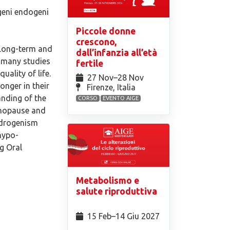
geni endogeni
Piccole donne
crescono,
. Long-term and
dall’infanzia all’età
n many studies
fertile
ality of life.
27 Nov⁠–28 Nov
onger in their
Firenze, Italia
anding of the
CORSO
EVENTO AIGE
enopause and
androgenism
hypo-
g Oral
Metabolismo e
salute riproduttiva
15 Feb⁠–14 Giu 2027