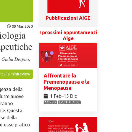
Pubblicazioni AIGE
09 Mar 2020
iologia
I prossimi appuntamenti
Aige
apeutiche
Giulia Despini
,
,
ica la minireview
Affrontare la
Premenopausa e la
Menopausa
genza della
1 Feb⁠–15 Dic
durre nuove
CORSO
EVENTO AIGE
reranno
ale. Questa
ase della
eresse pratico