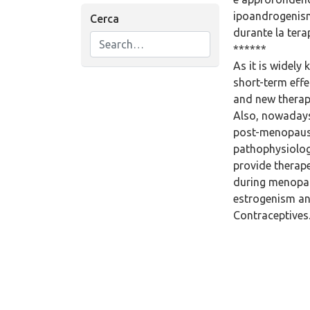
ipoandrogenism
Cerca
durante la terap
******
As it is widely
short-term effe
and new therapi
Also, nowadays 
post-menopausal
pathophysiolog
provide therape
during menopaus
estrogenism an
Contraceptives