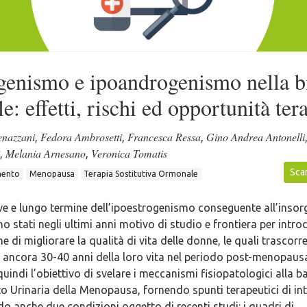
genismo e ipoandrogenismo nella b
e: effetti, rischi ed opportunità ter
enazzani
Fedora Ambrosetti
Francesca Ressa
Gino Andrea Antonelli
,
,
,
Melania Arnesano
Veronica Tomatis
,
,
Scar
mento
Menopausa
Terapia Sostitutiva Ormonale
reve e lungo termine dell’ipoestrogenismo conseguente all’insor
stati negli ultimi anni motivo di studio e frontiera per intro
ine di migliorare la qualità di vita delle donne, le quali trascor
 ancora 30-40 anni della loro vita nel periodo post-menopaus
uindi l’obiettivo di svelare i meccanismi fisiopatologici alla b
 Urinaria della Menopausa, fornendo spunti terapeutici di int
 anche due condizioni oggetto di recenti studi: i quadri di