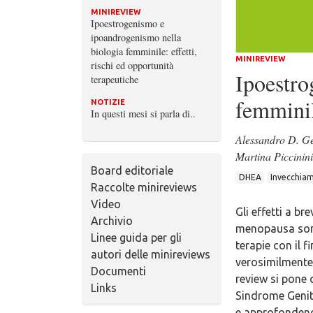
MINIREVIEW
Ipoestrogenismo e
ipoandrogenismo nella
biologia femminile: effetti,
MINIREVIEW
rischi ed opportunità
Ipoestro
terapeutiche
femminil
NOTIZIE
In questi mesi si parla di..
Alessandro D. G
Martina Piccinini
Board editoriale
DHEA
Invecchia
Raccolte minireviews
Video
Gli effetti a b
Archivio
menopausa sono 
Linee guida per gli
terapie con il f
autori delle minireviews
verosimilmente
Documenti
review si pone q
Links
Sindrome Genito
e approfondendo