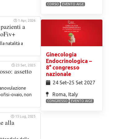
CORSO
EVENTO AIGE
1 Apr, 2026
 pazienti a
uoFiv+
la natalità a
Ginecologia
Endocrinologica –
23 Set, 2025
8° congresso
osso: assetto
nazionale
24 Set⁠–25 Set 2027
i anovulazione
Roma, Italy
pofisi-ovaio, non
CONGRESSO
EVENTO AIGE
15 Lug, 2025
e alla