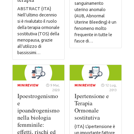
sanguinamento
ABSTRACT {ITA}
uterino anomalo
Nell’ultimo decennio
(AUB, Abnormal
si è rivalutato il ruolo
Uterine Bleeding) è un
della terapia ormonale
fenomeno molto
sostitutiva (TOS) della
frequente in tutte le
menopausa, grazie
fasce di…
all’utilizzo di
bassissimi…
MINIREVIEW
9 Mar,
MINIREVIEW
12 Lug,
2020
2013
Ipoestrogenismo
Ipertensione e
e
Terapia
ipoandrogenismo
Ormonale
nella biologia
sostitutiva
femminile:
{ITA} L’ipertensione è
effetti, rischi ed
un importante fattore