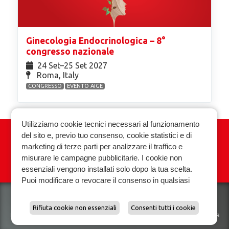
Ginecologia Endocrinologica – 8°
congresso nazionale
24 Set⁠–25 Set 2027
Roma, Italy
CONGRESSO
EVENTO AIGE
Utilizziamo cookie tecnici necessari al funzionamento
del sito e, previo tuo consenso, cookie statistici e di
Associazione Italiana Ginecologia
marketing di terze parti per analizzare il traffico e
Endocrinologica
misurare le campagne pubblicitarie. I cookie non
essenziali vengono installati solo dopo la tua scelta.
Privacy policy
Cookie policy
Puoi modificare o revocare il consenso in qualsiasi
momento.
Scopri di piu e gestisci le preferenze sui cookie.
Rifiuta cookie non essenziali
Consenti tutti i cookie
Biomedical Technologies Srl VAT. 01118070927
Privacy policy
|
Cookies