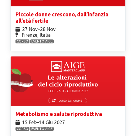
Piccole donne crescono, dall’infanzia
all’età fertile
27 Nov⁠–28 Nov
Firenze, Italia
CORSO
EVENTO AIGE
Metabolismo e salute riproduttiva
15 Feb⁠–14 Giu 2027
CORSO
EVENTO AIGE