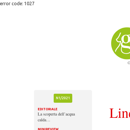
Skip
error code: 1027
to
content
N1/2021
Lin
EDITORIALE
La scoperta dell’acqua
calda…
MINIREVIEW