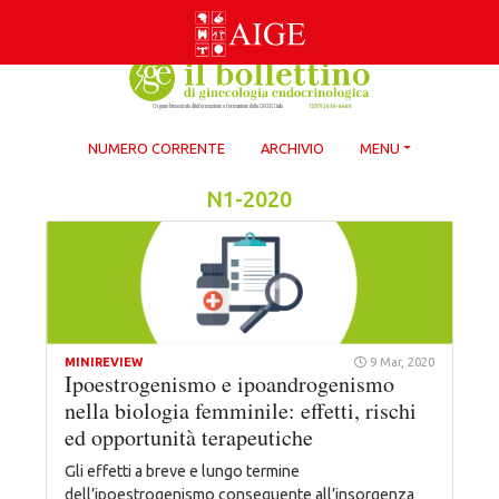
Skip
to
content
NUMERO CORRENTE
ARCHIVIO
MENU
N1-2020
MINIREVIEW
9 Mar, 2020
Ipoestrogenismo e ipoandrogenismo
nella biologia femminile: effetti, rischi
ed opportunità terapeutiche
Gli effetti a breve e lungo termine
dell’ipoestrogenismo conseguente all’insorgenza