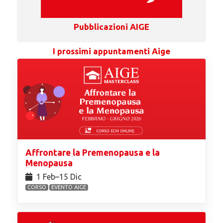
Pubblicazioni AIGE
I prossimi appuntamenti Aige
Affrontare la Premenopausa e la
Menopausa
1 Feb⁠–15 Dic
CORSO
EVENTO AIGE