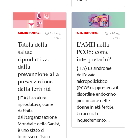
MINIREVIEW
15 Lug,
MINIREVIEW
9 Mag,
2025
2025
Tutela della
L’AMH nella
salute
PCOS: come
riproduttiva:
interpretarlo?
dalla
{ITA} La sindrome
prevenzione alla
dell’ovaio
preservazione
micropolicistico
della fertilità
(PCOS) rappresenta il
disordine endocrino
{ITA} La salute
più comune nelle
riproduttiva, come
donne in età fertile.
definita
Un accurato
dall’Organizzazione
inquadramento…
Mondiale della Sanità,
è uno stato di
benessere fisico,