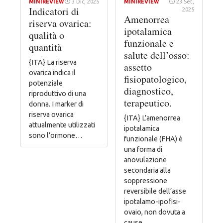
MINIREVIEW
3 Dic, 2025
MINIREVIEW
23 Set,
Indicatori di
2025
Amenorrea
riserva ovarica:
ipotalamica
qualità o
funzionale e
quantità
salute dell’osso:
{ITA} La riserva
assetto
ovarica indica il
fisiopatologico,
potenziale
diagnostico,
riproduttivo di una
terapeutico.
donna. I marker di
riserva ovarica
{ITA} L’amenorrea
attualmente utilizzati
ipotalamica
sono l’ormone…
funzionale (FHA) è
una forma di
anovulazione
secondaria alla
soppressione
reversibile dell’asse
ipotalamo-ipofisi-
ovaio, non dovuta a
cause…