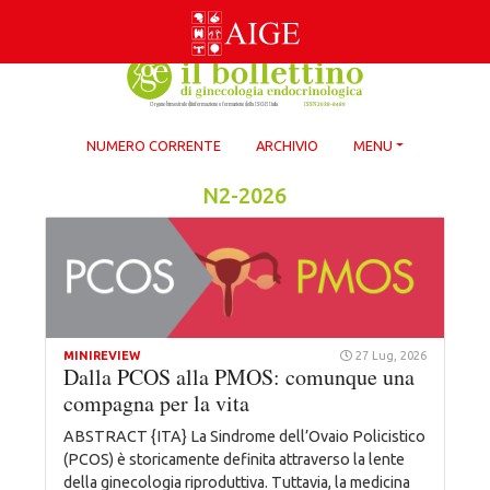
Skip
to
content
NUMERO CORRENTE
ARCHIVIO
MENU
N2-2026
MINIREVIEW
27 Lug, 2026
Dalla PCOS alla PMOS: comunque una
compagna per la vita
ABSTRACT {ITA} La Sindrome dell’Ovaio Policistico
(PCOS) è storicamente definita attraverso la lente
della ginecologia riproduttiva. Tuttavia, la medicina