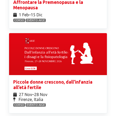
Affrontare la Premenopausa e la
Menopausa
1 Feb⁠–15 Dic
CORSO
EVENTO AIGE
Piccole donne crescono, dall’infanzia
all’età fertile
27 Nov⁠–28 Nov
Firenze, Italia
CORSO
EVENTO AIGE