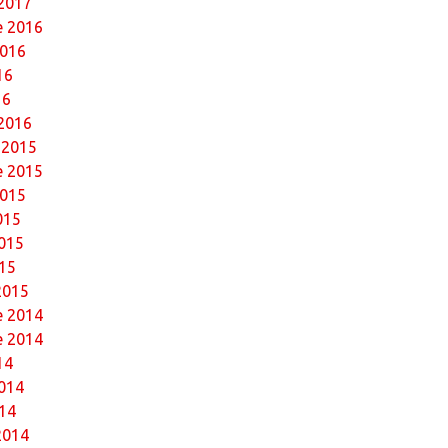
 2017
 2016
2016
16
16
 2016
 2015
 2015
2015
015
015
15
2015
 2014
e 2014
14
014
14
2014