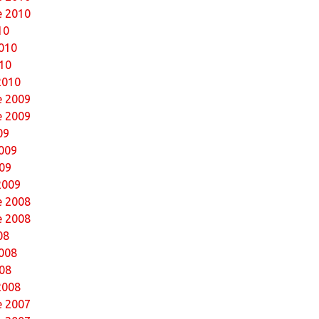
e 2010
10
010
10
2010
 2009
e 2009
09
009
09
2009
 2008
e 2008
08
008
08
2008
 2007