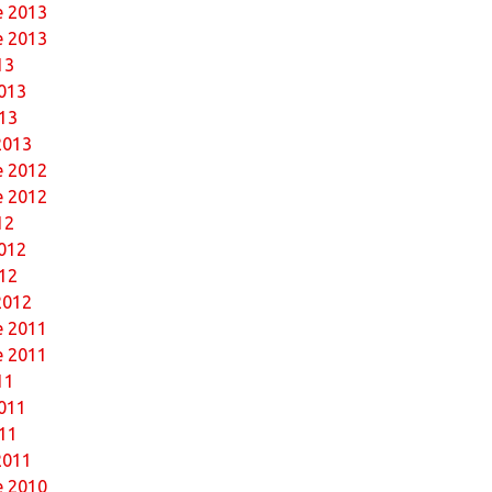
 2013
e 2013
13
013
13
2013
 2012
e 2012
12
012
12
2012
 2011
e 2011
11
011
11
2011
 2010