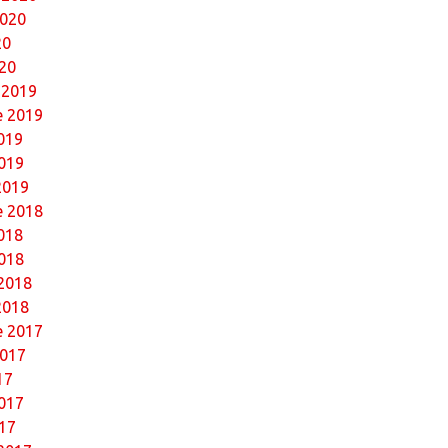
2020
20
20
 2019
e 2019
019
019
2019
 2018
018
018
 2018
2018
 2017
2017
17
017
17