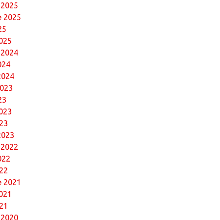
 2025
e 2025
25
025
 2024
024
2024
2023
23
023
23
2023
 2022
022
22
 2021
021
21
 2020