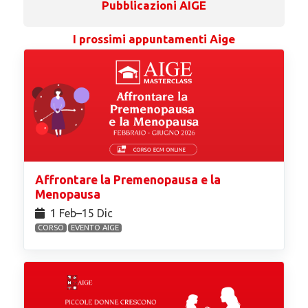
Pubblicazioni AIGE
I prossimi appuntamenti Aige
Affrontare la Premenopausa e la
Menopausa
1 Feb⁠–15 Dic
CORSO
EVENTO AIGE