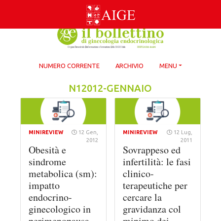
Skip
to
content
NUMERO CORRENTE
ARCHIVIO
MENU
N12012-GENNAIO
MINIREVIEW
12 Gen,
MINIREVIEW
12 Lug,
2012
2011
Obesità e
Sovrappeso ed
sindrome
infertilità: le fasi
metabolica (sm):
clinico-
impatto
terapeutiche per
endocrino-
cercare la
ginecologico in
gravidanza col
perimenopausa
minimo dei