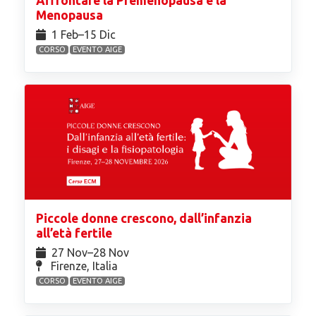
Affrontare la Premenopausa e la
Menopausa
1 Feb⁠–15 Dic
CORSO
EVENTO AIGE
Piccole donne crescono, dall’infanzia
all’età fertile
27 Nov⁠–28 Nov
Firenze, Italia
CORSO
EVENTO AIGE