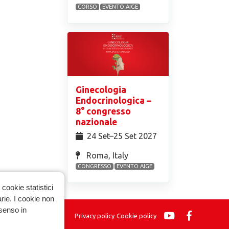
CORSO
EVENTO AIGE
Ginecologia
Endocrinologica –
8° congresso
nazionale
24 Set⁠–25 Set 2027
Roma, Italy
CONGRESSO
EVENTO AIGE
cookie statistici
arie. I cookie non
nsenso in
Privacy policy
Cookie policy