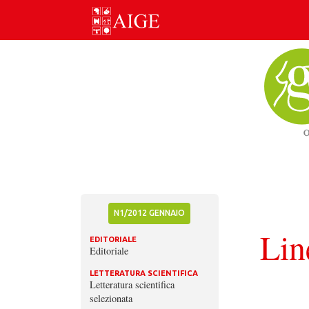
Skip
to
content
N1/2012 GENNAIO
Lin
EDITORIALE
Editoriale
LETTERATURA SCIENTIFICA
Letteratura scientifica
selezionata