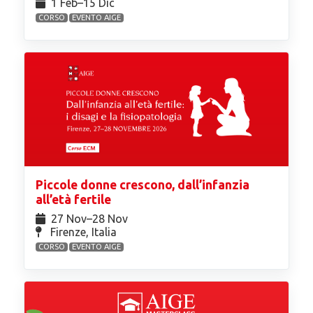
1 Feb⁠–15 Dic
CORSO
EVENTO AIGE
Piccole donne crescono, dall’infanzia
all’età fertile
27 Nov⁠–28 Nov
Firenze, Italia
CORSO
EVENTO AIGE