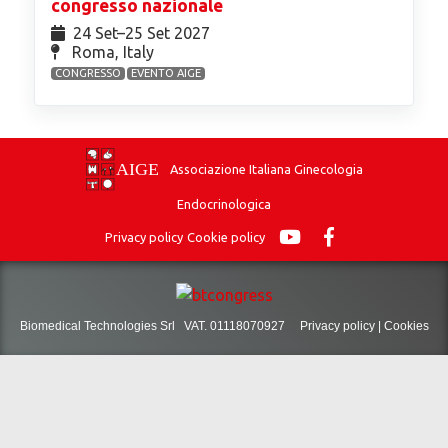
congresso nazionale
24 Set⁠–25 Set 2027
Roma, Italy
CONGRESSO
EVENTO AIGE
Associazione Italiana Ginecologia
Endocrinologica
Privacy policy
Cookie policy
Biomedical Technologies Srl VAT. 01118070927
Privacy policy
|
Cookies