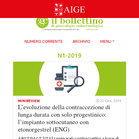
Skip
to
content
NUMERO CORRENTE
ARCHIVIO
MENU
N1-2019
MINIREVIEW
22 Gen, 2019
L’evoluzione della contraccezione di
lunga durata con solo progestinico:
l’impianto sottocutaneo con
etonorgestrel (ENG)
ABSTRACT {ITA} I preparati contraccettivi a base di