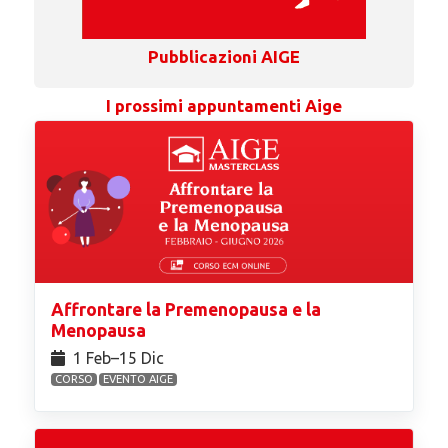
Pubblicazioni AIGE
I prossimi appuntamenti Aige
Affrontare la Premenopausa e la
Menopausa
1 Feb⁠–15 Dic
CORSO
EVENTO AIGE