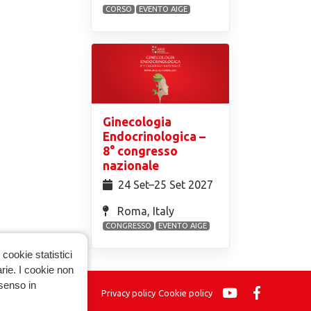
CORSO
EVENTO AIGE
Ginecologia
Endocrinologica –
8° congresso
nazionale
24 Set⁠–25 Set 2027
Roma, Italy
CONGRESSO
EVENTO AIGE
cookie statistici
arie. I cookie non
nsenso in
Privacy policy
Cookie policy