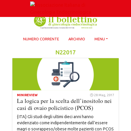
Skip
to
content
NUMERO CORRENTE
ARCHIVIO
MENU
N22017
MINIREVIEW
28 Mag, 2017
La logica per la scelta dell’inositolo nei
casi di ovaio policistico (PCOS)
{ITA} Gli studi degli ultimi dieci anni hanno
evidenziato come indipendentemente dall’essere
magri o sovrappeso/obese molte pazienti con PCOS