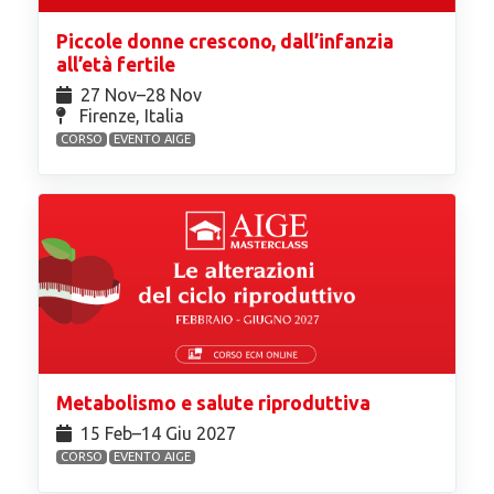
Piccole donne crescono, dall’infanzia
all’età fertile
27 Nov⁠–28 Nov
Firenze, Italia
CORSO
EVENTO AIGE
Metabolismo e salute riproduttiva
15 Feb⁠–14 Giu 2027
CORSO
EVENTO AIGE