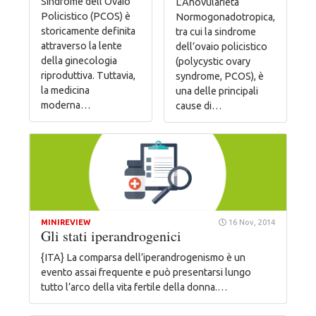
Sindrome dell’Ovaio
L’Anovularietà
Policistico (PCOS) è
Normogonadotropica,
storicamente definita
tra cui la sindrome
attraverso la lente
dell’ovaio policistico
della ginecologia
(polycystic ovary
riproduttiva. Tuttavia,
syndrome, PCOS), è
la medicina
una delle principali
moderna…
cause di…
MINIREVIEW
16 Nov, 2014
Gli stati iperandrogenici
{ITA} La comparsa dell’iperandrogenismo è un
evento assai frequente e può presentarsi lungo
tutto l’arco della vita fertile della donna.…