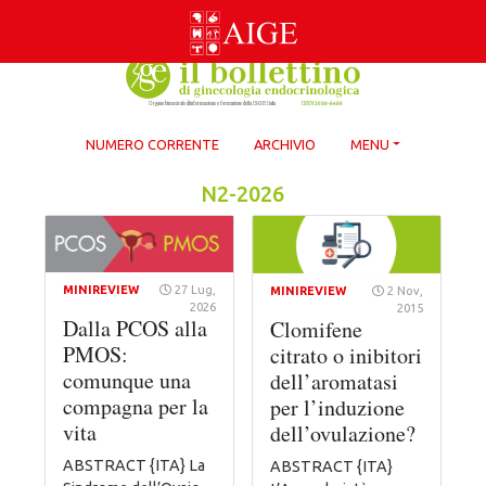
Skip
to
content
NUMERO CORRENTE
ARCHIVIO
MENU
N2-2026
MINIREVIEW
27 Lug,
MINIREVIEW
2 Nov,
2026
2015
Dalla PCOS alla
Clomifene
PMOS:
citrato o inibitori
comunque una
dell’aromatasi
compagna per la
per l’induzione
vita
dell’ovulazione?
ABSTRACT {ITA} La
ABSTRACT {ITA}