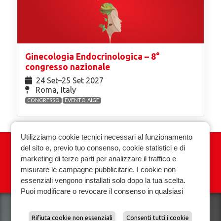
Ginecologia Endocrinologica – 8°
congresso nazionale
24 Set⁠–25 Set 2027
Roma, Italy
CONGRESSO
EVENTO AIGE
Utilizziamo cookie tecnici necessari al funzionamento
del sito e, previo tuo consenso, cookie statistici e di
Associazione Italiana Ginecologia
marketing di terze parti per analizzare il traffico e
Endocrinologica
misurare le campagne pubblicitarie. I cookie non
essenziali vengono installati solo dopo la tua scelta.
Privacy policy
Cookie policy
Puoi modificare o revocare il consenso in qualsiasi
momento.
Scopri di piu e gestisci le preferenze sui cookie.
Rifiuta cookie non essenziali
Consenti tutti i cookie