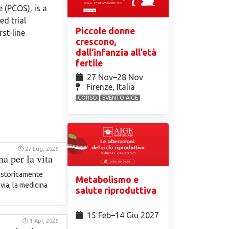
(PCOS), is a
ed trial
Piccole donne
rst-line
crescono,
dall’infanzia all’età
fertile
27 Nov⁠–28 Nov
Firenze, Italia
CORSO
EVENTO AIGE
27 Lug, 2026
 per la vita
 storicamente
Metabolismo e
via, la medicina
salute riproduttiva
15 Feb⁠–14 Giu 2027
1 Apr, 2026