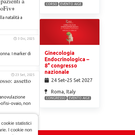
 pazienti a
CORSO
EVENTO AIGE
uoFiv+
la natalità a
3 Dic, 2025
Ginecologia
donna. I marker di
Endocrinologica –
8° congresso
nazionale
23 Set, 2025
osso: assetto
24 Set⁠–25 Set 2027
Roma, Italy
i anovulazione
CONGRESSO
EVENTO AIGE
pofisi-ovaio, non
cookie statistici
arie. I cookie non