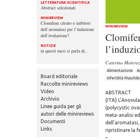
LETTERATURA SCIENTIFICA
Abstract selezionati
MINIREVIEW
Clomifene citrato o inibitori
MINIREVIEW
dell’aromatasi per l’induzione
Clomifen
dell’ovulazione?
l’induzi
NOTIZIE
in questi mesi si parla di..
Caterina Matera
Alimentazione
A
Board editoriale
Infertilità Maschil
Raccolte minireviews
Video
ABSTRACT
Archivio
{ITA} L’Anovula
Linee guida per gli
(polycystic ova
autori delle minireviews
meta-analisi ed
Documenti
dell’aromatasi,
Links
ripristinare la f
–