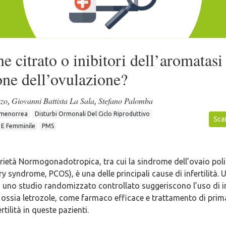
e citrato o inibitori dell’aromatasi
one dell’ovulazione?
zzo
Giovanni Battista La Sala
Stefano Palomba
,
,
menorrea
Disturbi Ormonali Del Ciclo Riproduttivo
Scar
e E Femminile
PMS
rietà Normogonadotropica, tra cui la sindrome dell’ovaio poli
ry syndrome, PCOS), è una delle principali cause di infertilità. 
 uno studio randomizzato controllato suggeriscono l’uso di in
 ossia letrozole, come farmaco efficace e trattamento di prima
ertilità in queste pazienti.