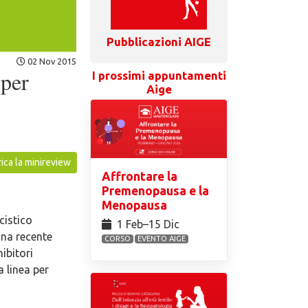
Pubblicazioni AIGE
02 Nov 2015
 per
I prossimi appuntamenti
Aige
ica la minireview
Affrontare la
Premenopausa e la
Menopausa
cistico
1 Feb⁠–15 Dic
Una recente
CORSO
EVENTO AIGE
ibitori
 linea per