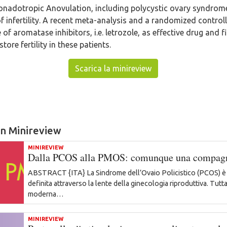
adotropic Anovulation, including polycystic ovary syndrome 
f infertility. A recent meta-analysis and a randomized controll
of aromatase inhibitors, i.e. letrozole, as effective drug and fi
tore fertility in these patients.
Scarica la minireview
 in Minireview
MINIREVIEW
Dalla PCOS alla PMOS: comunque una compagna
ABSTRACT {ITA} La Sindrome dell’Ovaio Policistico (PCOS) è
definita attraverso la lente della ginecologia riproduttiva. Tutta
moderna…
MINIREVIEW