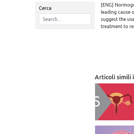
{ENG} Normogon
Cerca
leading cause o
suggest the use 
treatment to res
Articoli simili